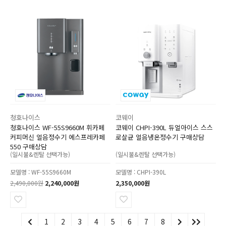
청호나이스
코웨이
청호나이스 WF-55S9660M 휘카페
코웨이 CHPI-390L 듀얼아이스 스스
커피머신 얼음정수기 에스프레카페
로살균 얼음냉온정수기 구매상담
550 구매상담
(일시불&렌탈 선택가능)
(일시불&렌탈 선택가능)
모델명 : WF-55S9660M
모델명 : CHPI-390L
2,490,000원
2,240,000원
2,350,000원
1
2
3
4
5
6
7
8