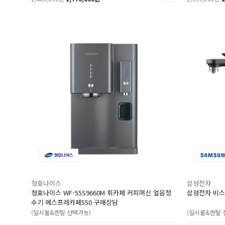
청호나이스
삼성전자
청호나이스 WF-55S9660M 휘카페 커피머신 얼음정
삼성전자 비스포
수기 에스프레카페550 구매상담
(일시불&렌탈 선택가능)
(일시불&렌탈 