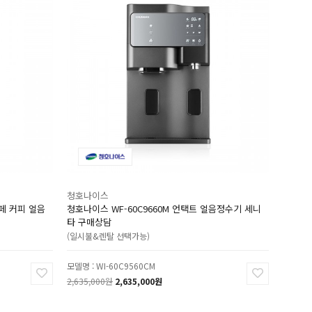
청호나이스
페 커피 얼음
청호나이스 WF-60C9660M 언택트 얼음정수기 세니
타 구매상담
(일시불&렌탈 선택가능)
모델명 : WI-60C9560CM
2,635,000원
2,635,000원