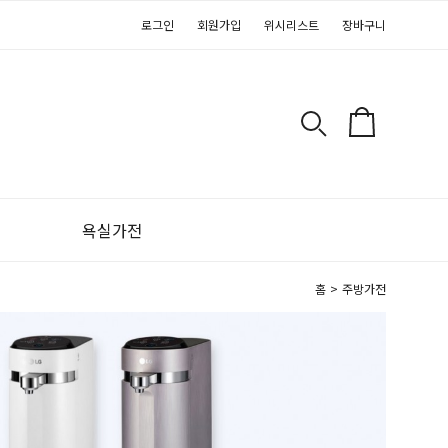
로그인
회원가입
위시리스트
장바구니
욕실가전
홈
>
주방가전