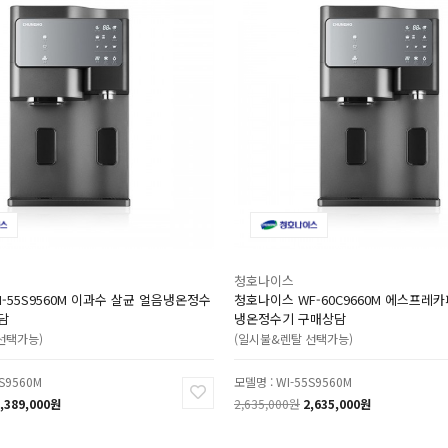
청호나이스
-55S9560M 이과수 살균 얼음냉온정수
청호나이스 WF-60C9660M 에스프레카
담
냉온정수기 구매상담
선택가능)
(일시불&렌탈 선택가능)
5S9560M
모델명 : WI-55S9560M
,389,000원
2,635,000원
2,635,000원