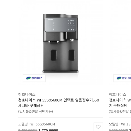
청호나이스
청호나이스
청호나이스 WI-55S9560CM 언택트 얼음정수기550
청호나이스 WI
세니타 구매상담
기 구매상담
(일시불&렌탈 선택가능)
(일시불&렌탈 
모델명 : WI-55S9560CM
모델명 : WI-15
2,480,000원
1,770,000원
2,339,000원
2