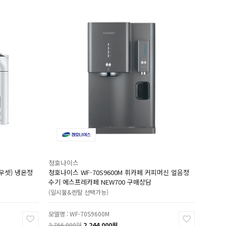
청호나이스
우셋) 냉온정
청호나이스 WF-70S9600M 휘카페 커피머신 얼음정
수기 에스프레카페 NEW700 구매상담
(일시불&렌탈 선택가능)
모델명 : WF-70S9600M
2,766,000원
2,244,000원