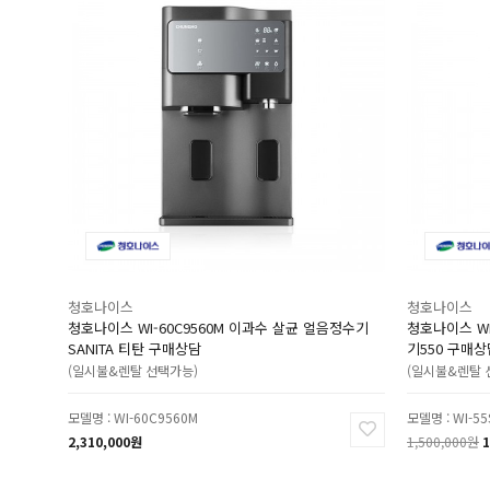
청호나이스
청호나이스
청호나이스 WI-60C9560M 이과수 살균 얼음정수기
청호나이스 WI
SANITA 티탄 구매상담
기550 구매상
(일시불&렌탈 선택가능)
(일시불&렌탈 
모델명 : WI-60C9560M
모델명 : WI-5
2,310,000원
1,500,000원
1