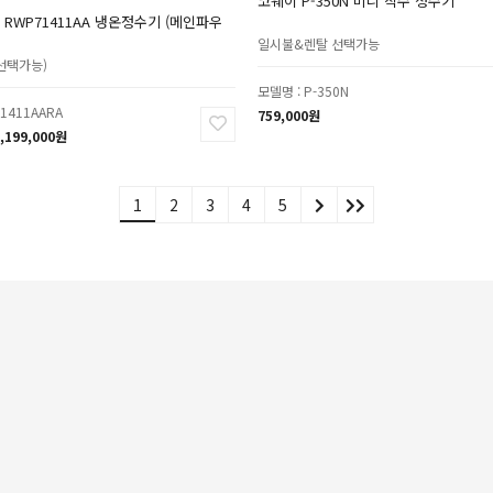
코웨이 P-350N 미니 직수 정수기
RWP71411AA 냉온정수기 (메인파우
일시불&렌탈 선택가능
선택가능)
모델명 : P-350N
1411AARA
759,000원
,199,000원
1
2
3
4
5