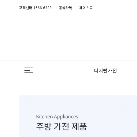
고객센터 1566-6388
공식카톡
페이스북
디지털가전
TV
정수기
공기청정기
의류청정기
비데
냉장고
음식물처리기
에어컨
안마의자
연수기
김치냉장고
전기레인지
제습청정기
매트리스
세탁기
후드
가습청정기
반려동물가전
건조기
식기세척기
난방기
청소기