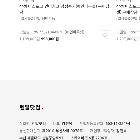
삼성전자
삼성전자
삼성 비스포크 언더싱크 냉정수기(메인파우셋) 구매상
삼성 비스포크 
담`
셋) 구매상담
(일시불&렌탈 선택가능)
(일시불&렌탈 
모델명 : RWP71210AAWM_(메인파우셋)
모델명 : RWP7
1,199,000원
998,000원
1,237,000원
1
렌탈닷컴
상호명
렌탈닷컴
대표
김진목
사업자등록번호
603-11-35094
통신판매신고
제2010-부산사하-0078호
개인정보책임자
김진목
부산 해운대구 센텀중앙로97
스카이비즈 A동 2706호