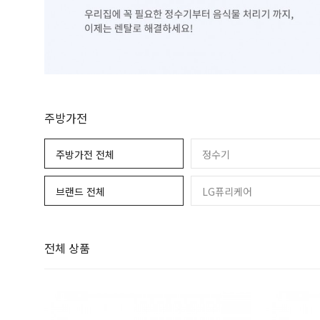
PC
제습공기청정기
운동기구
휴대폰
가습공기청정기
주방가전
주방가전 전체
정수기
브랜드 전체
LG퓨리케어
전체 상품