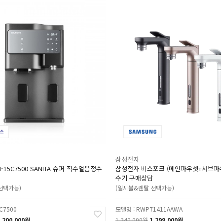
삼성전자
-15C7500 SANITA 슈퍼 직수얼음정수
삼성전자 비스포크 (메인파우셋+서브파
수기 구매상담
선택가능)
(일시불&렌탈 선택가능)
C7500
모델명 : RWP71411AAWA
,200,000원
1,340,000원
1,299,000원