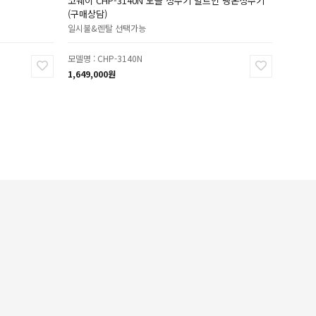
코웨이 CHP-3140N 노블 정수기 빌트인 냉온정수기
(구매상담)
일시불&렌탈 선택가능
모델명 : CHP-3140N
1,649,000원