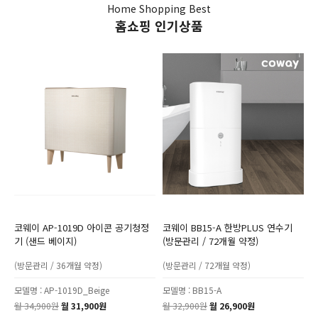
Home Shopping Best
NEW
강**(01*-****-1646)
접수완료
홈쇼핑 인기상품
NEW
박**(01*-****-1099)
접수완료
NEW
최**(01*-****-6521)
접수완료
NEW
최**(01*-****-7563)
접수완료
NEW
최**(01*-****-2479)
접수완료
NEW
김**(01*-****-2094)
접수완료
NEW
최**(01*-****-7872)
접수완료
코웨이 AP-1019D 아이콘 공기청정
코웨이 BB15-A 한방PLUS 연수기
기 (샌드 베이지)
(방문관리 / 72개월 약정)
(방문관리 / 36개월 약정)
(방문관리 / 72개월 약정)
모델명 : AP-1019D_Beige
모델명 : BB15-A
월 34,900원
월 31,900원
월 32,900원
월 26,900원