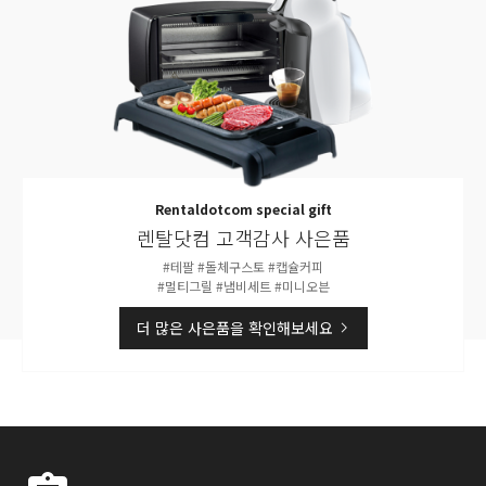
Rentaldotcom special gift
렌탈닷컴 고객감사 사은품
#테팔 #돌체구스토 #캡슐커피
#멀티그릴 #냄비세트 #미니오븐
더 많은 사은품을 확인해보세요