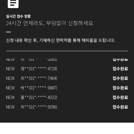
실시간 접수 현황
NEW
조**(01*-****-2728)
접수완료
24시간 언제라도, 부담없이 신청하세요
NEW
최**(01*-****-9211)
접수완료
NEW
박**(01*-****-5606)
접수완료
신청 내용 확인 후, 기재하신 연락처를 통해 해피콜을 드립니다.
NEW
양**(01*-****-7768)
접수완료
NEW
최**(01*-****-2085)
접수완료
NEW
정**(01*-****-4719)
접수완료
NEW
최**(01*-****-7464)
접수완료
NEW
박**(01*-****-9887)
접수완료
NEW
홍**(01*-****-4332)
접수완료
NEW
최**(01*-****-9396)
접수완료
NEW
최**(01*-****-5077)
접수완료
NEW
박**(01*-****-8356)
접수완료
NEW
문**(01*-****-1031)
접수완료