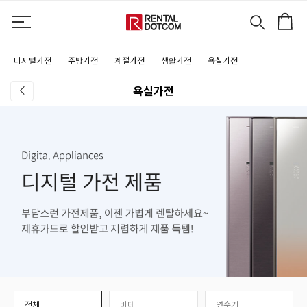
디지털가전
주방가전
계절가전
생활가전
욕실가전
욕실가전
전체
비데
연수기