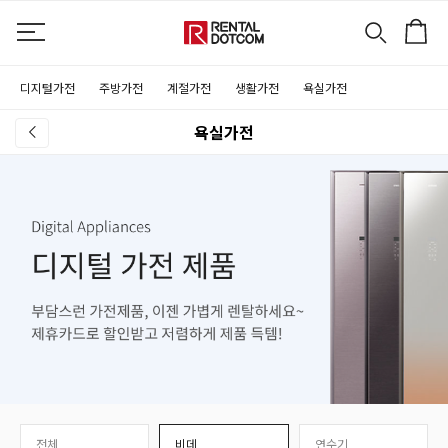
디지털가전
주방가전
계절가전
생활가전
욕실가전
욕실가전
전체
비데
연수기