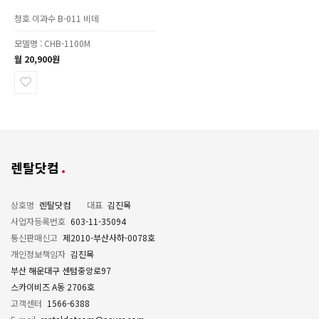
청호 이과수 B-011 비데
모델명 : CHB-1100M
월 20,900원
렌탈닷컴
상호명
렌탈닷컴
대표
김진목
사업자등록번호
603-11-35094
통신판매신고
제2010-부산사하-0078호
개인정보책임자
김진목
부산 해운대구 센텀중앙로97
스카이비즈 A동 2706호
고객센터
1566-6388