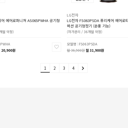
LG전자
어 에어로퍼니쳐 AS065PWHA 공기청
LG전자 FS063PSDA 퓨리케어 에어
렉션 공기청정기 (온풍 기능)
2개월 약정)
(자가관리 / 36개월 약정)
5PWHA
모델명 : FS063PSDA
 20,900원
월 36,900원
월 31,900원
1
2
3
4