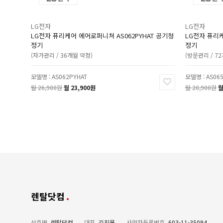
LG전자
LG전자
LG전자 퓨리케어 에어로퍼니쳐 AS062PYHAT 공기청
LG전자 퓨리케
정기
정기
(자가관리 / 36개월 약정)
(방문관리 / 7
모델명 : AS062PYHAT
모델명 : AS06
월 26,900원
월 23,900원
월 20,900원
월
렌탈닷컴
상호명
렌탈닷컴
대표
김진목
사업자등록번호
603-11-35094