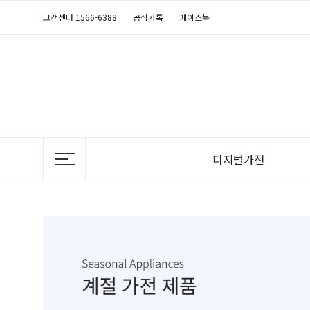
고객센터 1566-6388
공식카톡
페이스북
디지털가전
TV
정수기
공기청정기
의류청정기
비데
냉장고
음식물처리기
에어컨
안마의자
연수기
김치냉장고
전기레인지
제습청정기
매트리스
세탁기
후드
가습청정기
반려동물가전
건조기
식기세척기
난방기
청소기