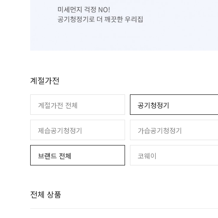
PC
제습공기청정기
운동기구
휴대폰
가습공기청정기
계절가전
계절가전 전체
공기청정기
제습공기청정기
가습공기청정기
브랜드 전체
코웨이
전체 상품