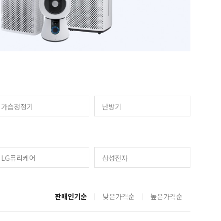
가습청정기
난방기
LG퓨리케어
삼성전자
판매인기순
낮은가격순
높은가격순