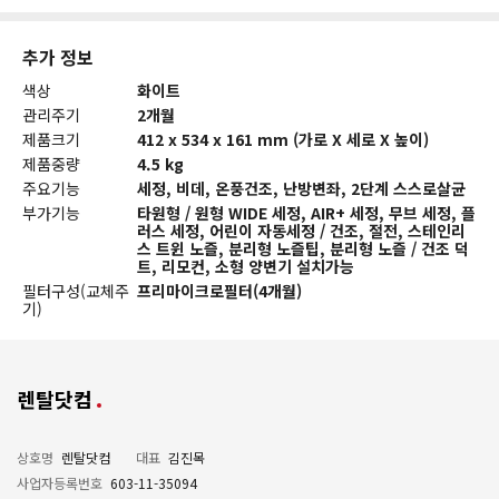
추가 정보
색상
화이트
관리주기
2개월
제품크기
412 x 534 x 161 mm (가로 X 세로 X 높이)
제품중량
4.5 kg
주요기능
세정, 비데, 온풍건조, 난방변좌, 2단계 스스로살균
부가기능
타원형 / 원형 WIDE 세정, AIR+ 세정, 무브 세정, 플
러스 세정, 어린이 자동세정 / 건조, 절전, 스테인리
스 트윈 노즐, 분리형 노즐팁, 분리형 노즐 / 건조 덕
트, 리모컨, 소형 양변기 설치가능
필터구성(교체주
프리마이크로필터(4개월)
기)
렌탈닷컴
상호명
렌탈닷컴
대표
김진목
사업자등록번호
603-11-35094