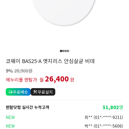
코웨이 BAS25-A 엣지리스 안심살균 비데
9%
28,900원
26,400
에누리몰 렌탈가
월
원
무료배송
무료설치
51,802
명
렌탈닷컴 실시간 누적고객
NEW
조** (01*-****-2728)
NEW
최** (01*-****-9211)
NEW
박** (01*-****-5606)