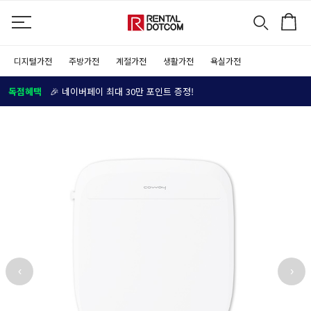
디지털가전
주방가전
계절가전
생활가전
욕실가전
독점혜택
🎉 네이버페이 최대 30만 포인트 증정!
‹
›