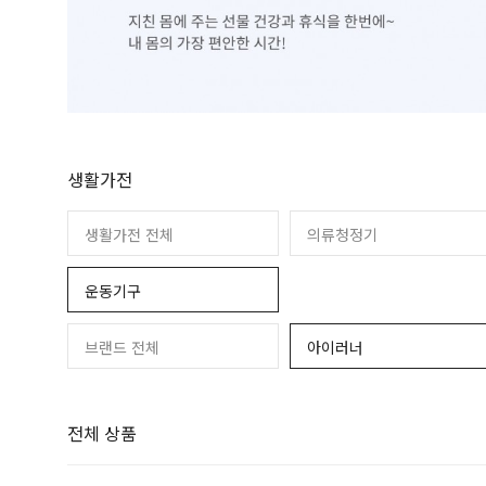
PC
제습공기청정기
운동기구
휴대폰
가습공기청정기
생활가전
생활가전 전체
의류청정기
운동기구
브랜드 전체
아이러너
전체 상품