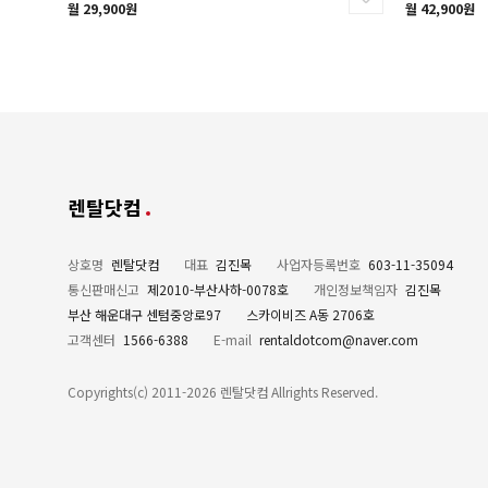
월 29,900원
월 42,900원
렌탈닷컴
상호명
렌탈닷컴
대표
김진목
사업자등록번호
603-11-35094
통신판매신고
제2010-부산사하-0078호
개인정보책임자
김진목
부산 해운대구 센텀중앙로97
스카이비즈 A동 2706호
고객센터
1566-6388
E-mail
rentaldotcom@naver.com
Copyrights(c) 2011-2026 렌탈닷컴 Allrights Reserved.