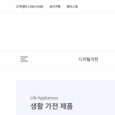
고객센터 1566-6388
공식카톡
페이스북
디지털가전
TV
정수기
공기청정기
의류청정기
비데
냉장고
음식물처리기
에어컨
안마의자
연수기
김치냉장고
전기레인지
제습청정기
매트리스
세탁기
후드
가습청정기
반려동물가전
건조기
식기세척기
난방기
청소기